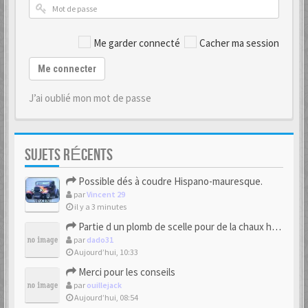
Me garder connecté
Cacher ma session
Me connecter
J’ai oublié mon mot de passe
SUJETS RÉCENTS
Possible dés à coudre Hispano-mauresque.
par
Vincent 29
il y a 3 minutes
Partie d un plomb de scelle pour de la chaux hydraulique
par
dado31
Aujourd’hui, 10:33
Merci pour les conseils
par
ouillejack
Aujourd’hui, 08:54