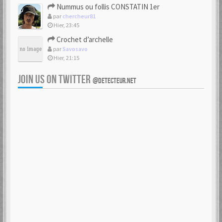
Nummus ou follis CONSTATIN 1er
par
chercheur81
Hier, 23:45
Crochet d’archelle
par
Savosavo
Hier, 21:15
JOIN US ON TWITTER
@DETECTEUR.NET