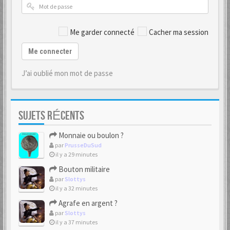
Me garder connecté
Cacher ma session
Me connecter
J’ai oublié mon mot de passe
SUJETS RÉCENTS
Monnaie ou boulon ?
par
PrusseDuSud
il y a 29 minutes
Bouton militaire
par
Slottys
il y a 32 minutes
Agrafe en argent ?
par
Slottys
il y a 37 minutes