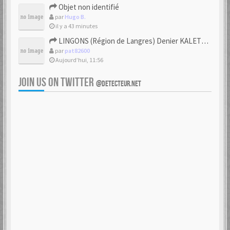
Objet non identifié
par
Hugo B.
il y a 43 minutes
LINGONS (Région de Langres) Denier KALETEDOY à la rouelle
par
pat82600
Aujourd’hui, 11:56
JOIN US ON TWITTER
@DETECTEUR.NET