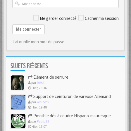
Me garder connecté
Cacher ma session
Me connecter
J’ai oublié mon mot de passe
SUJETS RÉCENTS
Élément de serrure
par
DIMA
Hier, 23:36
Support de ceinturon de vareuse Allemand
par
white's
Hier, 19:48
Possible dés à coudre Hispano-mauresque.
par
Pablo87
Hier, 17:07