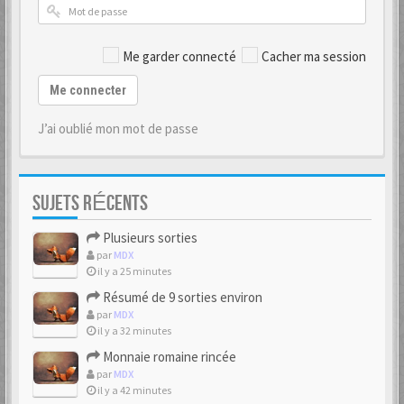
Me garder connecté
Cacher ma session
Me connecter
J’ai oublié mon mot de passe
SUJETS RÉCENTS
Plusieurs sorties
par
MDX
il y a 25 minutes
Résumé de 9 sorties environ
par
MDX
il y a 32 minutes
Monnaie romaine rincée
par
MDX
il y a 42 minutes