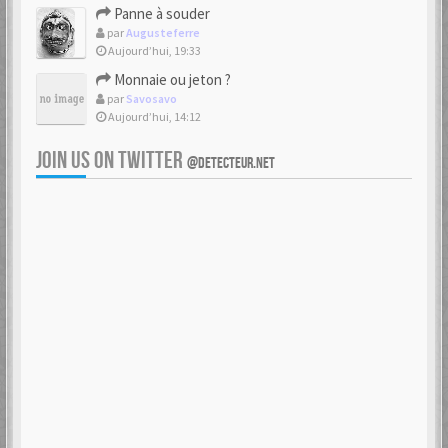
Panne à souder
par
Augusteferre
Aujourd’hui, 19:33
Monnaie ou jeton ?
par
Savosavo
Aujourd’hui, 14:12
JOIN US ON TWITTER
@DETECTEUR.NET