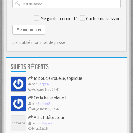
Me garder connecté
Cacher ma session
Me connecter
J’ai oublié mon mot de passe
SUJETS RÉCENTS
Id boucle/rouelle/applique
par
Serge63
Aujourd’hui, 07:44
Oh la belle bleue !
par
Serge63
Aujourd’hui, 07:42
Achat détecteur
par
ouillejack
Hier, 22:18