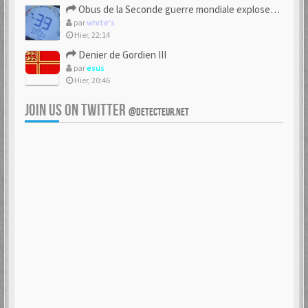
Obus de la Seconde guerre mondiale explosent dans des champs.
par
white's
Hier, 22:14
Denier de Gordien III
par
esus
Hier, 20:46
JOIN US ON TWITTER
@DETECTEUR.NET