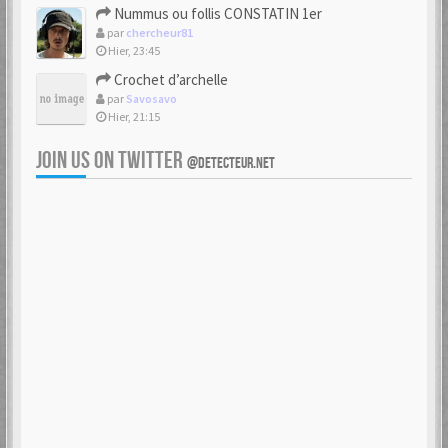
Nummus ou follis CONSTATIN 1er
par
chercheur81
Hier, 23:45
Crochet d’archelle
par
Savosavo
Hier, 21:15
JOIN US ON TWITTER
@DETECTEUR.NET