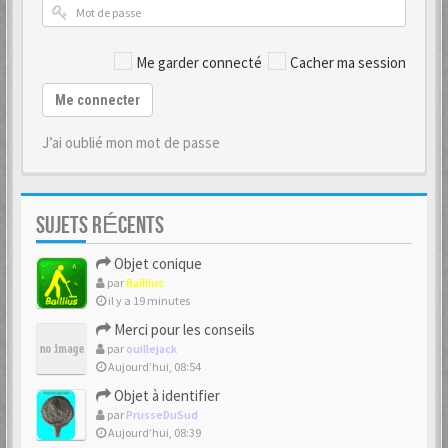
Me garder connecté
Cacher ma session
Me connecter
J’ai oublié mon mot de passe
SUJETS RÉCENTS
Objet conique
par
Baillius
il y a 19 minutes
Merci pour les conseils
par
ouillejack
Aujourd’hui, 08:54
Objet à identifier
par
PrusseDuSud
Aujourd’hui, 08:39