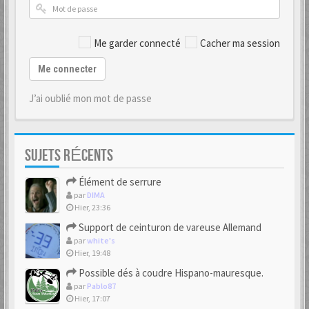
Me garder connecté
Cacher ma session
Me connecter
J’ai oublié mon mot de passe
SUJETS RÉCENTS
Élément de serrure
par
DIMA
Hier, 23:36
Support de ceinturon de vareuse Allemand
par
white's
Hier, 19:48
Possible dés à coudre Hispano-mauresque.
par
Pablo87
Hier, 17:07