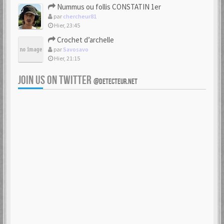
Nummus ou follis CONSTATIN 1er
par
chercheur81
Hier, 23:45
Crochet d’archelle
par
Savosavo
Hier, 21:15
JOIN US ON TWITTER
@DETECTEUR.NET