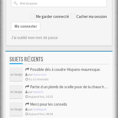
Me garder connecté
Cacher ma session
Me connecter
J’ai oublié mon mot de passe
SUJETS RÉCENTS
Possible dés à coudre Hispano-mauresque.
par
Savosavo
il y a 2 minutes
Partie d un plomb de scelle pour de la chaux hydraulique
par
dado31
Aujourd’hui, 10:33
Merci pour les conseils
par
ouillejack
Aujourd’hui, 08:54