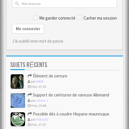
Me garder connecté
Cacher ma session
Me connecter
J’ai oublié mon mot de passe
SUJETS RÉCENTS
Élément de serrure
par
DIMA
Hier, 23:36
Support de ceinturon de vareuse Allemand
par
white's
Hier, 19:48
Possible dés à coudre Hispano-mauresque.
par
Pablo87
Hier, 17:07