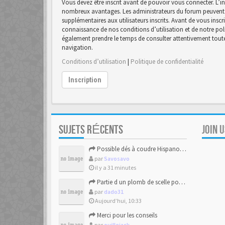
Vous devez être inscrit avant de pouvoir vous connecter. L’in
nombreux avantages. Les administrateurs du forum peuvent 
supplémentaires aux utilisateurs inscrits. Avant de vous inscr
connaissance de nos conditions d’utilisation et de notre polit
également prendre le temps de consulter attentivement toutes
navigation.
Conditions d’utilisation
|
Politique de confidentialité
Inscription
SUJETS RÉCENTS
JOIN 
Possible dés à coudre Hispano-mauresque.
par
Savosavo
il y a 31 minutes
Partie d un plomb de scelle pour de la chaux hydraulique
par
dado31
Aujourd’hui, 10:33
Merci pour les conseils
par
ouillejack