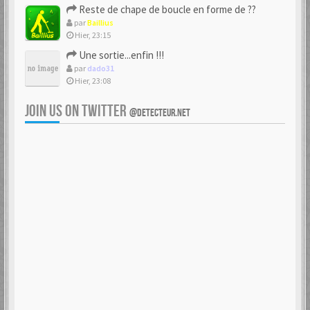
Reste de chape de boucle en forme de ??
par
Baillius
Hier, 23:15
Une sortie...enfin !!!
par
dado31
Hier, 23:08
JOIN US ON TWITTER
@DETECTEUR.NET