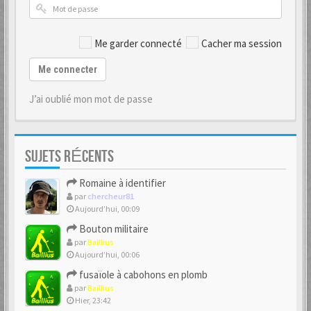
Me garder connecté
Cacher ma session
Me connecter
J’ai oublié mon mot de passe
SUJETS RÉCENTS
Romaine à identifier
par
chercheur81
Aujourd’hui, 00:09
Bouton militaire
par
Baillius
Aujourd’hui, 00:06
fusaïole à cabohons en plomb
par
Baillius
Hier, 23:42