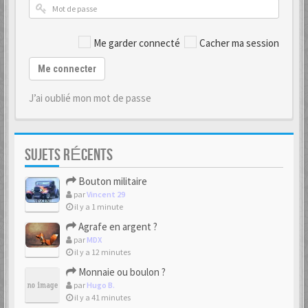
Me garder connecté
Cacher ma session
Me connecter
J’ai oublié mon mot de passe
SUJETS RÉCENTS
Bouton militaire
par
Vincent 29
il y a 1 minute
Agrafe en argent ?
par
MDX
il y a 12 minutes
Monnaie ou boulon ?
par
Hugo B.
il y a 41 minutes