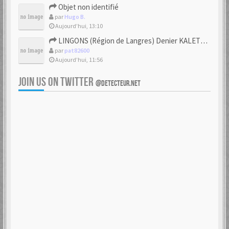
Objet non identifié
par
Hugo B.
Aujourd’hui, 13:10
LINGONS (Région de Langres) Denier KALETEDOY à la rouelle
par
pat82600
Aujourd’hui, 11:56
JOIN US ON TWITTER
@DETECTEUR.NET