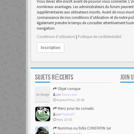
Vous devez être inscrit avant de pouvoir vous connecter. L’in
nombreux avantages. Les administrateurs du forum peuvent 
supplémentaires aux utilisateurs inscrits. Avant de vous inscr
connaissance de nos conditions d’utilisation et de notre polit
également prendre le temps de consulter attentivement toutes
navigation.
Conditions d’utilisation
|
Politique de confidentialité
Inscription
SUJETS RÉCENTS
JOIN 
Objet conique
par
Savosavo
Aujourd’hui, 05:48
Merci pour les conseils
par
Pablo87
Hier, 23:55
Nummus ou follis CONSTATIN 1er
par
chercheur81