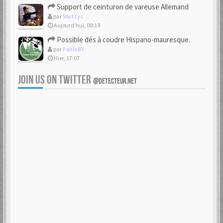
Support de ceinturon de vareuse Allemand
par
Slottys
Aujourd’hui, 08:19
Possible dés à coudre Hispano-mauresque.
par
Pablo87
Hier, 17:07
JOIN US ON TWITTER
@DETECTEUR.NET