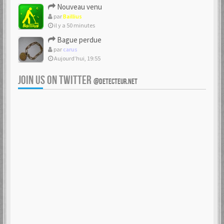
Nouveau venu
par
Baillius
il y a 50 minutes
Bague perdue
par
carus
Aujourd’hui, 19:55
JOIN US ON TWITTER
@DETECTEUR.NET