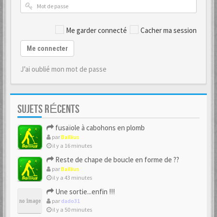
Me garder connecté
Cacher ma session
Me connecter
J’ai oublié mon mot de passe
SUJETS RÉCENTS
fusaïole à cabohons en plomb
par
Baillius
il y a 16 minutes
Reste de chape de boucle en forme de ??
par
Baillius
il y a 43 minutes
Une sortie...enfin !!!
par
dado31
il y a 50 minutes