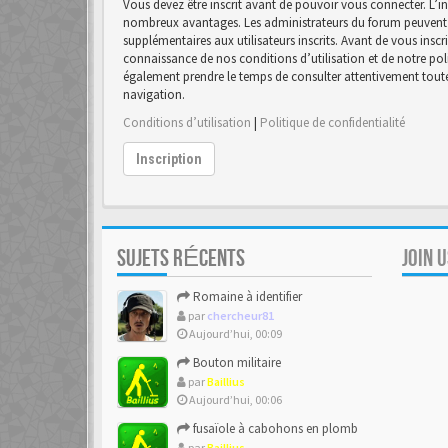
Vous devez être inscrit avant de pouvoir vous connecter. L’in
nombreux avantages. Les administrateurs du forum peuvent 
supplémentaires aux utilisateurs inscrits. Avant de vous inscr
connaissance de nos conditions d’utilisation et de notre polit
également prendre le temps de consulter attentivement toutes
navigation.
Conditions d’utilisation
|
Politique de confidentialité
Inscription
SUJETS RÉCENTS
JOIN 
Romaine à identifier
par
chercheur81
Aujourd’hui, 00:09
Bouton militaire
par
Baillius
Aujourd’hui, 00:06
fusaïole à cabohons en plomb
par
Baillius