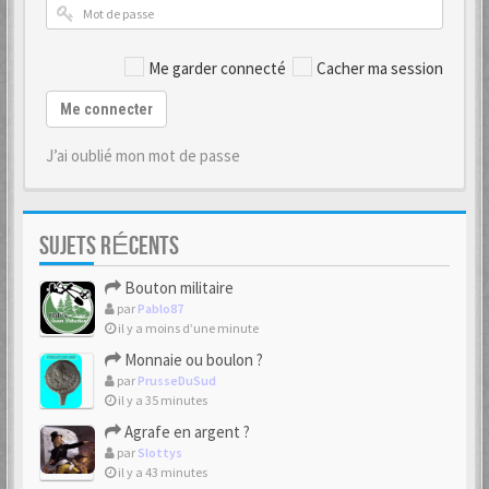
Me garder connecté
Cacher ma session
Me connecter
J’ai oublié mon mot de passe
SUJETS RÉCENTS
Bouton militaire
par
Pablo87
il y a moins d’une minute
Monnaie ou boulon ?
par
PrusseDuSud
il y a 35 minutes
Agrafe en argent ?
par
Slottys
il y a 43 minutes