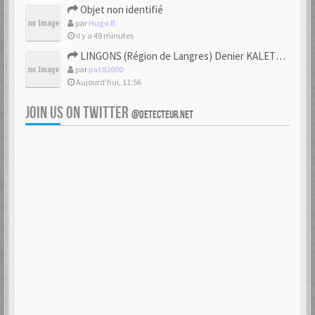
Objet non identifié
par
Hugo B.
il y a 49 minutes
LINGONS (Région de Langres) Denier KALETEDOY à la rouelle
par
pat82600
Aujourd’hui, 11:56
JOIN US ON TWITTER
@DETECTEUR.NET