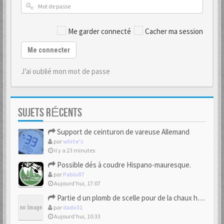
Me garder connecté
Cacher ma session
Me connecter
J’ai oublié mon mot de passe
SUJETS RÉCENTS
Support de ceinturon de vareuse Allemand
par
white's
il y a 23 minutes
Possible dés à coudre Hispano-mauresque.
par
Pablo87
Aujourd’hui, 17:07
Partie d un plomb de scelle pour de la chaux hydraulique
par
dado31
Aujourd’hui, 10:33