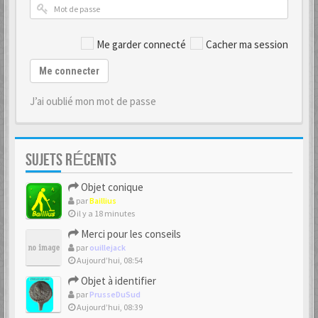
Me garder connecté
Cacher ma session
Me connecter
J’ai oublié mon mot de passe
SUJETS RÉCENTS
Objet conique
par
Baillius
il y a 18 minutes
Merci pour les conseils
par
ouillejack
Aujourd’hui, 08:54
Objet à identifier
par
PrusseDuSud
Aujourd’hui, 08:39