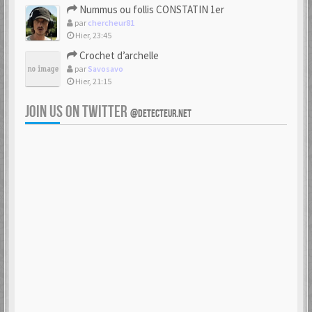
Nummus ou follis CONSTATIN 1er
par
chercheur81
Hier, 23:45
Crochet d’archelle
par
Savosavo
Hier, 21:15
JOIN US ON TWITTER
@DETECTEUR.NET