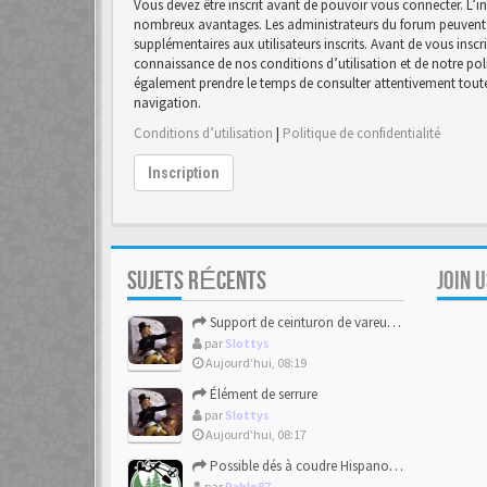
Vous devez être inscrit avant de pouvoir vous connecter. L’in
nombreux avantages. Les administrateurs du forum peuvent 
supplémentaires aux utilisateurs inscrits. Avant de vous inscr
connaissance de nos conditions d’utilisation et de notre polit
également prendre le temps de consulter attentivement toutes
navigation.
Conditions d’utilisation
|
Politique de confidentialité
Inscription
SUJETS RÉCENTS
JOIN 
Support de ceinturon de vareuse Allemand
par
Slottys
Aujourd’hui, 08:19
Élément de serrure
par
Slottys
Aujourd’hui, 08:17
Possible dés à coudre Hispano-mauresque.
par
Pablo87