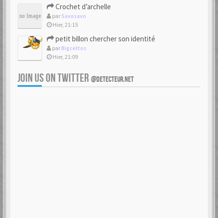
Crochet d’archelle
par
Savosavo
Hier, 21:15
petit billon chercher son identité
par
Bigceltos
Hier, 21:09
JOIN US ON TWITTER
@DETECTEUR.NET