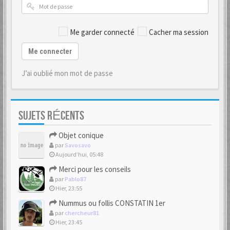
Me garder connecté
Cacher ma session
Me connecter
J’ai oublié mon mot de passe
SUJETS RÉCENTS
Objet conique
par
Savosavo
Aujourd’hui, 05:48
Merci pour les conseils
par
Pablo87
Hier, 23:55
Nummus ou follis CONSTATIN 1er
par
chercheur81
Hier, 23:45