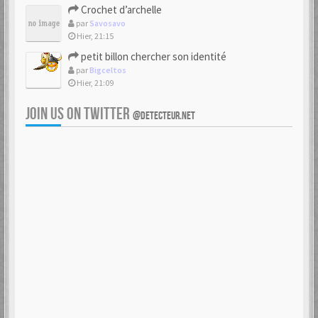
Crochet d’archelle
par
Savosavo
Hier, 21:15
petit billon chercher son identité
par
Bigceltos
Hier, 21:09
JOIN US ON TWITTER
@DETECTEUR.NET