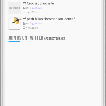
Crochet d’archelle
par
Savosavo
Hier, 21:15
petit billon chercher son identité
par
Bigceltos
Hier, 21:09
JOIN US ON TWITTER
@DETECTEUR.NET