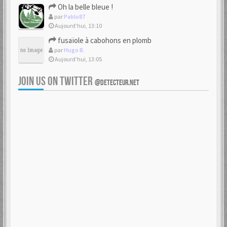
Oh la belle bleue !
par
Pablo87
Aujourd’hui, 13:10
fusaïole à cabohons en plomb
par
Hugo B.
Aujourd’hui, 13:05
JOIN US ON TWITTER
@DETECTEUR.NET