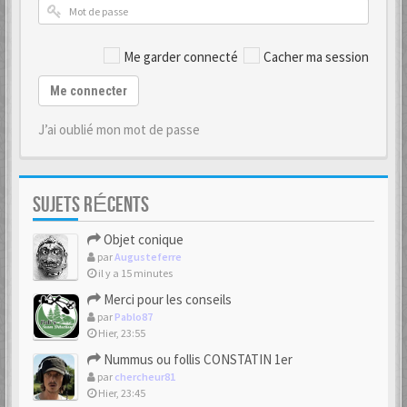
Me garder connecté
Cacher ma session
Me connecter
J’ai oublié mon mot de passe
SUJETS RÉCENTS
Objet conique
par
Augusteferre
il y a 15 minutes
Merci pour les conseils
par
Pablo87
Hier, 23:55
Nummus ou follis CONSTATIN 1er
par
chercheur81
Hier, 23:45