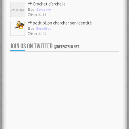
Crochet d’archelle
par
Savosavo
Hier, 21:15
petit billon chercher son identité
par
Bigceltos
Hier, 21:09
JOIN US ON TWITTER
@DETECTEUR.NET