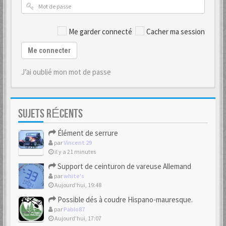
Me garder connecté
Cacher ma session
Me connecter
J’ai oublié mon mot de passe
SUJETS RÉCENTS
Élément de serrure
par
Vincent 29
il y a 21 minutes
Support de ceinturon de vareuse Allemand
par
white's
Aujourd’hui, 19:48
Possible dés à coudre Hispano-mauresque.
par
Pablo87
Aujourd’hui, 17:07