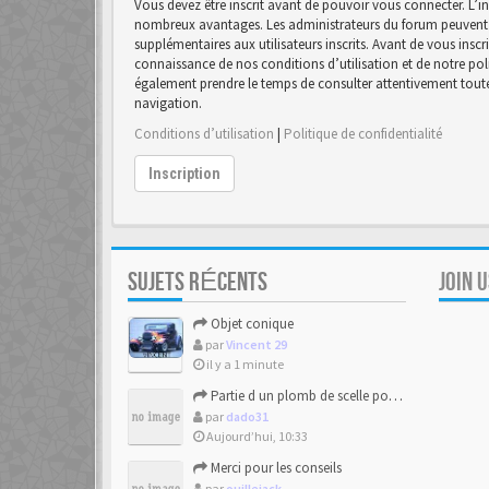
Vous devez être inscrit avant de pouvoir vous connecter. L’in
nombreux avantages. Les administrateurs du forum peuvent 
supplémentaires aux utilisateurs inscrits. Avant de vous inscr
connaissance de nos conditions d’utilisation et de notre polit
également prendre le temps de consulter attentivement toutes
navigation.
Conditions d’utilisation
|
Politique de confidentialité
Inscription
SUJETS RÉCENTS
JOIN 
Objet conique
par
Vincent 29
il y a 1 minute
Partie d un plomb de scelle pour de la chaux hydraulique
par
dado31
Aujourd’hui, 10:33
Merci pour les conseils
par
ouillejack