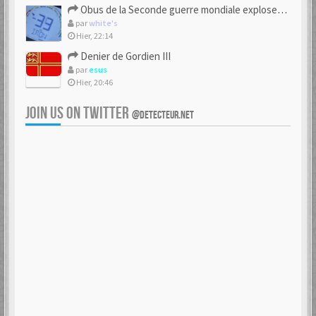
Obus de la Seconde guerre mondiale explosent dans des champs.
par
white's
Hier, 22:14
Denier de Gordien III
par
esus
Hier, 20:46
JOIN US ON TWITTER
@DETECTEUR.NET