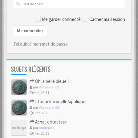
Me garder connecté
Cacher ma session
Me connecter
J’ai oublié mon mot de passe
SUJETS RÉCENTS
Oh la belle bleue !
par
Vespasien26
Hier, 23:31
Id boucle/rouelle/applique
par
Vespasien26
Hier, 22:29
Achat détecteur
par
ouillejack
Hier, 22:18