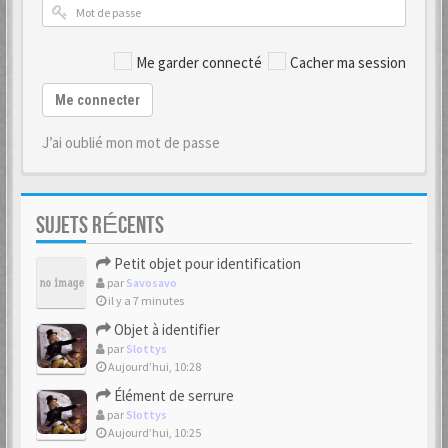
Me garder connecté
Cacher ma session
Me connecter
J’ai oublié mon mot de passe
SUJETS RÉCENTS
Petit objet pour identification
par
Savosavo
il y a 7 minutes
Objet à identifier
par
Slottys
Aujourd’hui, 10:28
Élément de serrure
par
Slottys
Aujourd’hui, 10:25