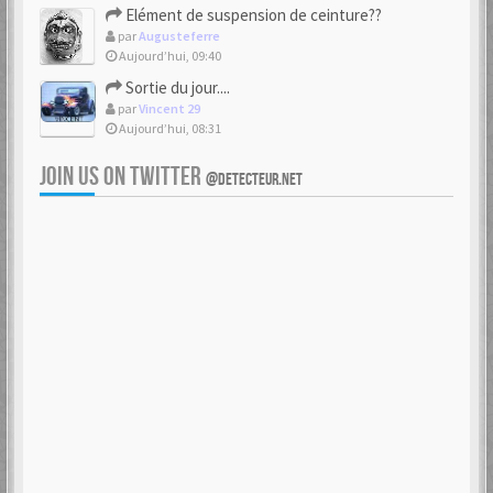
Elément de suspension de ceinture??
par
Augusteferre
Aujourd’hui, 09:40
Sortie du jour....
par
Vincent 29
Aujourd’hui, 08:31
JOIN US ON TWITTER
@DETECTEUR.NET