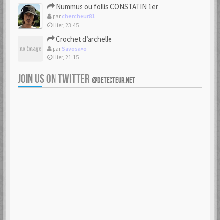
Nummus ou follis CONSTATIN 1er
par
chercheur81
Hier, 23:45
Crochet d’archelle
par
Savosavo
Hier, 21:15
JOIN US ON TWITTER
@DETECTEUR.NET