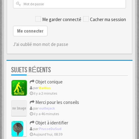
Me garder connecté
Cacher ma session
Me connecter
J’ai oublié mon mot de passe
SUJETS RÉCENTS
Objet conique
par
Baillius
il y a 2 minutes
Merci pour les conseils
par
ouillejack
il y a 46 minutes
Objet à identifier
par
PrusseDuSud
Aujourd’hui, 08:39