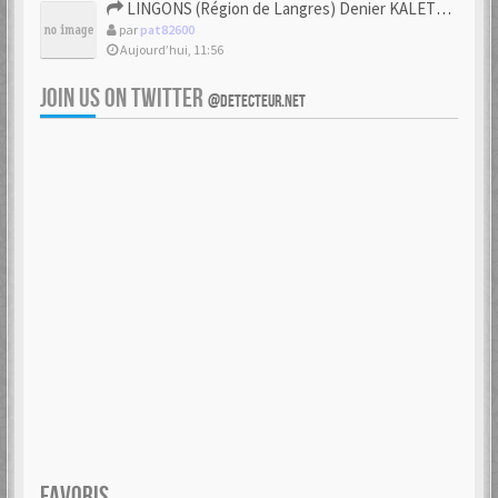
LINGONS (Région de Langres) Denier KALETEDOY à la rouelle
par
pat82600
Aujourd’hui, 11:56
JOIN US ON TWITTER
@DETECTEUR.NET
FAVORIS