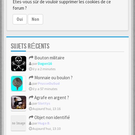
Êtes-vous sûr de vouloir supprimer les cookies de ce
forum ?
Oui
Non
SUJETS RÉCENTS
Bouton militaire
par
Dagon16
il y a 2 minutes
Monnaie ou boulon ?
par
PrusseDuSud
il y a 57 minutes
Agrafe en argent ?
par
Slottys
Aujourd’hui, 13:16
Objet non identifié
par
Hugo B.
Aujourd’hui, 13:10