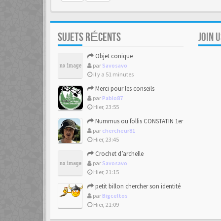
SUJETS RÉCENTS
JOIN 
Objet conique
par
Savosavo
il y a 51 minutes
Merci pour les conseils
par
Pablo87
Hier, 23:55
Nummus ou follis CONSTATIN 1er
par
chercheur81
Hier, 23:45
Crochet d’archelle
par
Savosavo
Hier, 21:15
petit billon chercher son identité
par
Bigceltos
Hier, 21:09