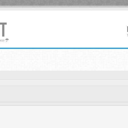
T
oisir