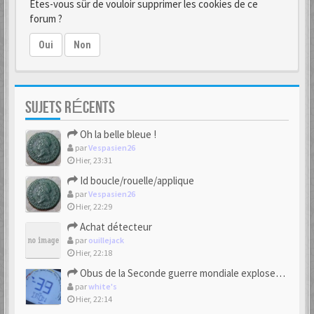
Êtes-vous sûr de vouloir supprimer les cookies de ce
forum ?
Oui
Non
SUJETS RÉCENTS
Oh la belle bleue !
par
Vespasien26
Hier, 23:31
Id boucle/rouelle/applique
par
Vespasien26
Hier, 22:29
Achat détecteur
par
ouillejack
Hier, 22:18
Obus de la Seconde guerre mondiale explosent dans des champs.
par
white's
Hier, 22:14