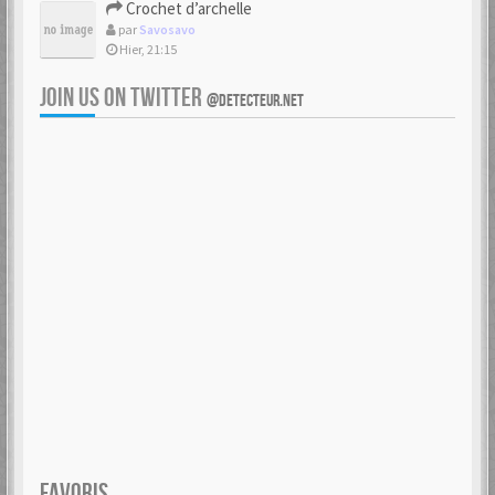
Crochet d’archelle
par
Savosavo
Hier, 21:15
JOIN US ON TWITTER
@DETECTEUR.NET
FAVORIS