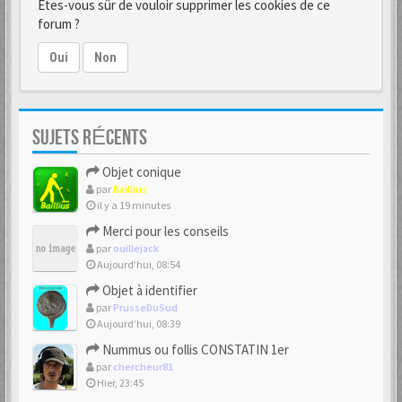
Êtes-vous sûr de vouloir supprimer les cookies de ce
forum ?
Oui
Non
SUJETS RÉCENTS
Objet conique
par
Baillius
il y a 19 minutes
Merci pour les conseils
par
ouillejack
Aujourd’hui, 08:54
Objet à identifier
par
PrusseDuSud
Aujourd’hui, 08:39
Nummus ou follis CONSTATIN 1er
par
chercheur81
Hier, 23:45