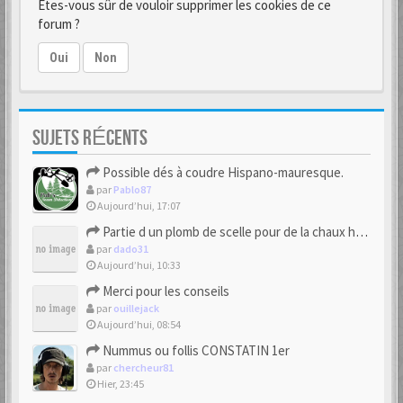
Êtes-vous sûr de vouloir supprimer les cookies de ce
forum ?
Oui
Non
SUJETS RÉCENTS
Possible dés à coudre Hispano-mauresque.
par
Pablo87
Aujourd’hui, 17:07
Partie d un plomb de scelle pour de la chaux hydraulique
par
dado31
Aujourd’hui, 10:33
Merci pour les conseils
par
ouillejack
Aujourd’hui, 08:54
Nummus ou follis CONSTATIN 1er
par
chercheur81
Hier, 23:45