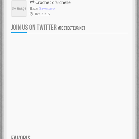
Crochet d’archelle
par
Savosavo
Hier, 21:15
JOIN US ON TWITTER
@DETECTEUR.NET
FAVORIS