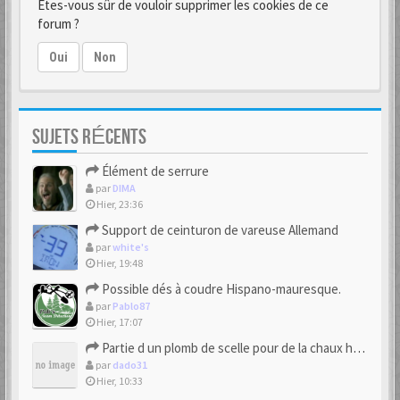
Êtes-vous sûr de vouloir supprimer les cookies de ce
forum ?
Oui
Non
SUJETS RÉCENTS
Élément de serrure
par
DIMA
Hier, 23:36
Support de ceinturon de vareuse Allemand
par
white's
Hier, 19:48
Possible dés à coudre Hispano-mauresque.
par
Pablo87
Hier, 17:07
Partie d un plomb de scelle pour de la chaux hydraulique
par
dado31
Hier, 10:33