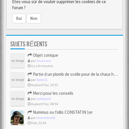
Êtes-vous sûr de vouloir supprimer les cookies de ce
forum ?
Oui
Non
SUJETS RÉCENTS
Objet conique
par
Savosavo
il y a 6 minutes
Partie d un plomb de scelle pour de la chaux hydraulique
par
dado31
Aujourd’hui, 10:33
Merci pour les conseils
par
ouillejack
Aujourd’hui, 08:54
Nummus ou follis CONSTATIN 1er
par
chercheur81
Hier, 23:45