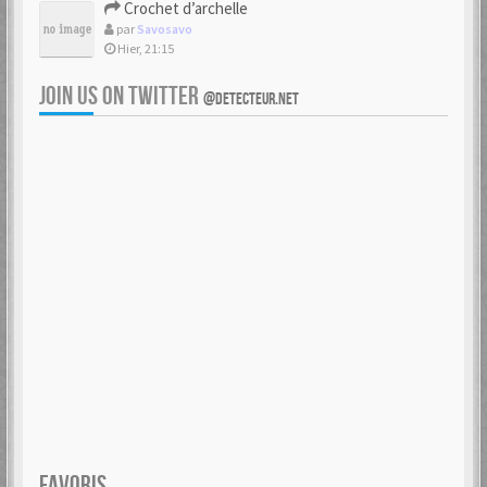
Crochet d’archelle
par
Savosavo
Hier, 21:15
JOIN US ON TWITTER
@DETECTEUR.NET
FAVORIS