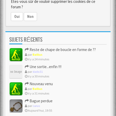
Êtes-vous sûr de vouloir supprimer les cookies de ce
forum ?
Oui
Non
SUJETS RÉCENTS
Reste de chape de boucle en forme de ??
par
Baillius
il y a 24 minutes
Une sortie...enfin !!!
par
dado31
il y a 30 minutes
Nouveau venu
par
Baillius
il y a 31 minutes
Bague perdue
par
carus
Aujourd’hui, 19:55