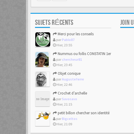
SUJETS RÉCENTS
JOIN 
Merci pour les conseils
par
Pablo87
Hier, 23:55
Nummus ou follis CONSTATIN 1er
par
chercheur81
Hier, 23:45
Objet conique
par
Augusteferre
Hier, 22:46
Crochet d’archelle
par
Savosavo
Hier, 21:15
petit billon chercher son identité
par
Bigceltos
Hier, 21:09