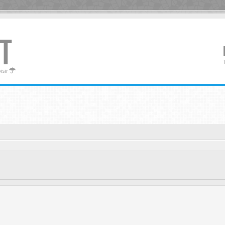
T
oisir