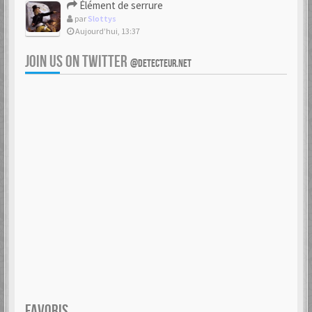
Élément de serrure
par
Slottys
Aujourd’hui, 13:37
JOIN US ON TWITTER
@DETECTEUR.NET
FAVORIS