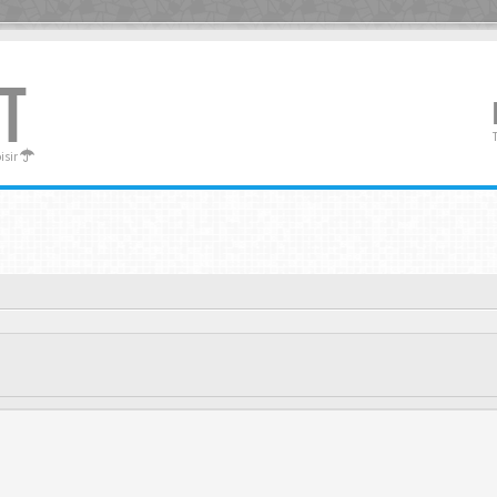
T
oisir