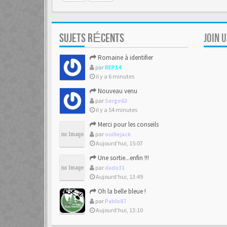
SUJETS RÉCENTS
JOIN 
Romaine à identifier
par
REP14
il y a 6 minutes
Nouveau venu
par
Serge63
il y a 54 minutes
Merci pour les conseils
par
ouillejack
Aujourd’hui, 15:07
Une sortie...enfin !!!
par
dado31
Aujourd’hui, 13:49
Oh la belle bleue !
par
Pablo87
Aujourd’hui, 13:10