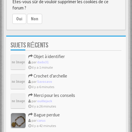
Êtes-vous sûr de vouloir supprimer les cookies de ce
forum ?
Oui
Non
SUJETS RÉCENTS
Objet à identifier
par
dado31
il y a 1 minute
Crochet d’archelle
par
Savosavo
il y a 6 minutes
Merci pour les conseils
par
ouillejack
il y a 26 minutes
Bague perdue
par
carus
il y a 42 minutes