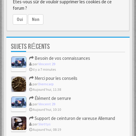
Êtes-vous sûr de vouloir supprimer les cookies de ce
forum ?
Oui
Non
SUJETS RÉCENTS
Besoin de vos connaissances
par
Vincent 29
il y a 7 minutes
Merci pour les conseils
par
Diemcarp
Aujourd’hui, 11:38
Élément de serrure
par
Vincent 29
Aujourd’hui, 10:10
Support de ceinturon de vareuse Allemand
par
Slottys
Aujourd’hui, 08:19