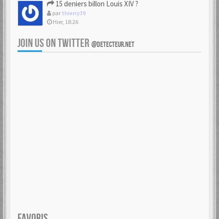
15 deniers billon Louis XIV ?
par
thierry39
Hier, 18:26
JOIN US ON TWITTER
@DETECTEUR.NET
FAVORIS