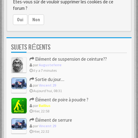
Êtes-vous sûr de vouloir supprimer les cookies de ce
forum ?
Oui
Non
SUJETS RÉCENTS
Elément de suspension de ceinture??
par
Augusteferre
il y a 7 minutes
Sortie du jour....
par
Vincent 29
Aujourd’hui, 08:31
Élément de poire à poudre ?
par
Baillius
Hier, 22:58
Élément de serrure
par
Vincent 29
Hier, 22:32