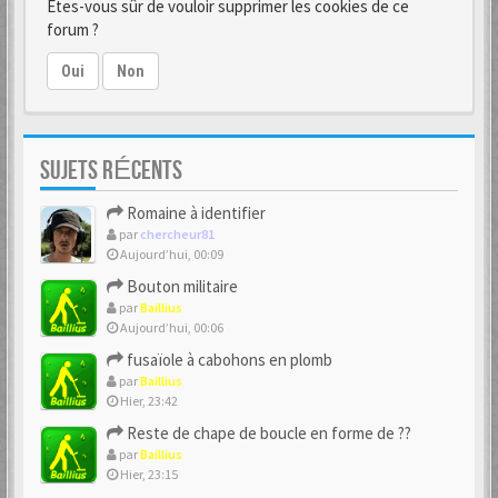
Êtes-vous sûr de vouloir supprimer les cookies de ce
forum ?
Oui
Non
SUJETS RÉCENTS
Romaine à identifier
par
chercheur81
Aujourd’hui, 00:09
Bouton militaire
par
Baillius
Aujourd’hui, 00:06
fusaïole à cabohons en plomb
par
Baillius
Hier, 23:42
Reste de chape de boucle en forme de ??
par
Baillius
Hier, 23:15