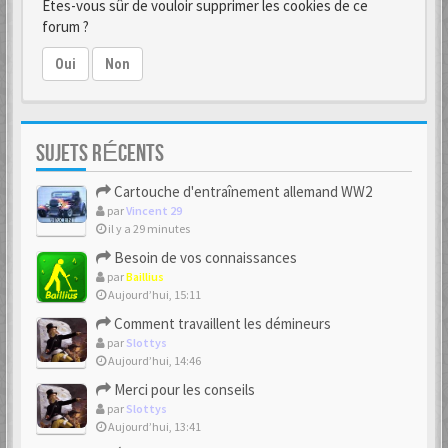
Êtes-vous sûr de vouloir supprimer les cookies de ce
forum ?
Oui
Non
SUJETS RÉCENTS
Cartouche d'entraînement allemand WW2
par
Vincent 29
il y a 29 minutes
Besoin de vos connaissances
par
Baillius
Aujourd’hui, 15:11
Comment travaillent les démineurs
par
Slottys
Aujourd’hui, 14:46
Merci pour les conseils
par
Slottys
Aujourd’hui, 13:41