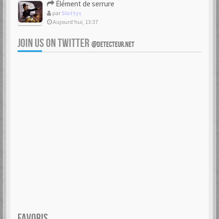
Élément de serrure
par
Slottys
Aujourd’hui, 13:37
JOIN US ON TWITTER
@DETECTEUR.NET
FAVORIS