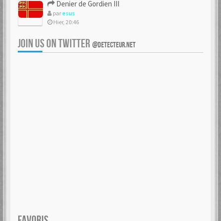
Denier de Gordien III
par
esus
Hier, 20:46
JOIN US ON TWITTER
@DETECTEUR.NET
FAVORIS