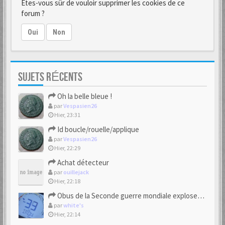
Êtes-vous sûr de vouloir supprimer les cookies de ce
forum ?
Oui
Non
SUJETS RÉCENTS
Oh la belle bleue !
par
Vespasien26
Hier, 23:31
Id boucle/rouelle/applique
par
Vespasien26
Hier, 22:29
Achat détecteur
par
ouillejack
Hier, 22:18
Obus de la Seconde guerre mondiale explosent dans des champs.
par
white's
Hier, 22:14