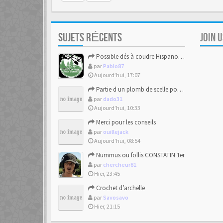
SUJETS RÉCENTS
JOIN 
Possible dés à coudre Hispano-mauresque.
par
Pablo87
Aujourd’hui, 17:07
Partie d un plomb de scelle pour de la chaux hydraulique
par
dado31
Aujourd’hui, 10:33
Merci pour les conseils
par
ouillejack
Aujourd’hui, 08:54
Nummus ou follis CONSTATIN 1er
par
chercheur81
Hier, 23:45
Crochet d’archelle
par
Savosavo
Hier, 21:15