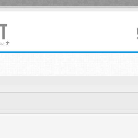
T
oisir