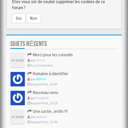
Êtes-vous sûr de vouloir supprimer les cookies de ce
forum ?
Oui
Non
SUJETS RÉCENTS
Merci pour les conseils
par
PAt 15
il y a 2 minutes
Romaine à identifier
par
REP14
Aujourd’hui, 16:07
Nouveau venu
par
Serge63
Aujourd’hui, 15:19
Une sortie...enfin !!!
par
dado31
Aujourd’hui, 13:49