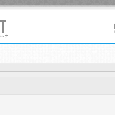
T
oisir