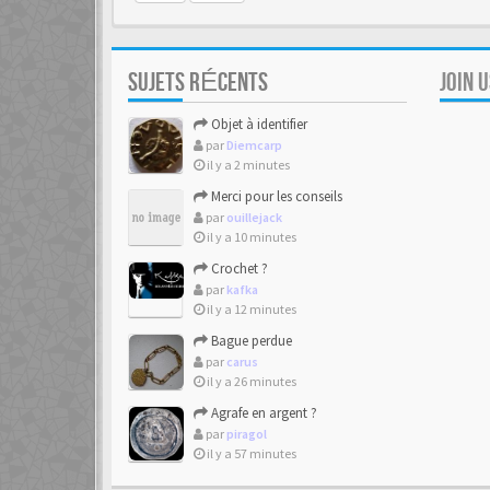
SUJETS RÉCENTS
JOIN 
Objet à identifier
par
Diemcarp
il y a 2 minutes
Merci pour les conseils
par
ouillejack
il y a 10 minutes
Crochet ?
par
kafka
il y a 12 minutes
Bague perdue
par
carus
il y a 26 minutes
Agrafe en argent ?
par
piragol
il y a 57 minutes